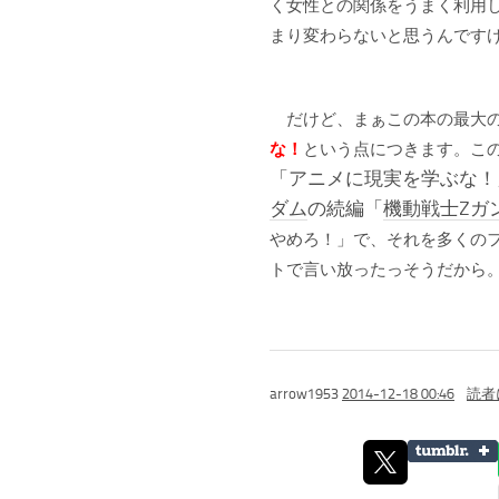
く女性との関係をうまく利用
まり変わらないと思うんです
だけど、まぁこの本の最大
な！
という点につきます。こ
「アニメに現実を学ぶな！
ダム
の続編「
機動戦士Zガ
やめろ！」で、それを多くの
トで言い放ったっそうだから
arrow1953
2014-12-18 00:46
読者