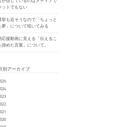
らが信じているのはメディアで
ネットでもない
選挙も近そうなので「ちょっと
た夢」について呟いてみる
舫応援動画に見える「伝えるこ
を諦めた言葉」について。
月別アーカイブ
025
024
023
022
021
020