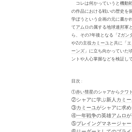
コレは何かっていうと
機動
の作品における戦いの歴史を
学ぼうという企画の元に書か
て
アムロ
の属する
地球連邦軍
ら、その7年後となる「
Zガン
やZの主役
カミーユ
と共に「
エ
ーンズ
」に立ち向かっていた
ントや人心掌握などを検証し
目次 :
①
赤い彗星
のシャアから
クワ
②シャアに学ぶ新人
カミー
③
カミーユ
がシャアに求め
④
一年戦争
の英雄
アムロ
が
⑤
プレイングマネージャー
⑥リーダーとしての
ブライ