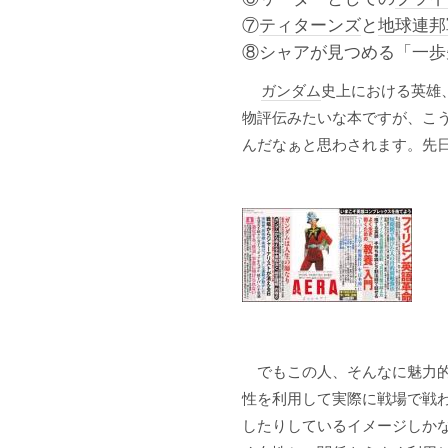
⑦
ティターンズ
と
地球連邦
⑧シャアが見つめる「一歩
ガンダム
史上における英雄
物評伝みたいな本ですが、こ
んだなぁと思わされます。先
でもこの人、そんなに魅力的
性を利用して実際に戦場で戦
したりしているイメージしか