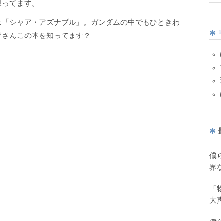
思ってます。
は「
シャア・アズナブル
」。
ガンダム
の中でもひときわ
皆さんこの本を知ってます？
僕
界
「
大