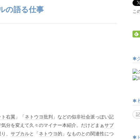
ルの語る仕事
こ
ット右翼
」「
ネトウヨ
批判」などの似非社会派っぽい記
で気分を変えて久々のマイナー本紹介。だけどまぁ
サブ
限り、
サブカル
と「
ネトウヨ
的」なものとの関連性につ
H