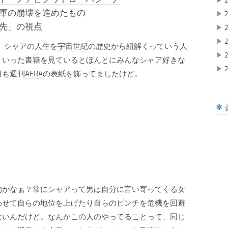
▶
2
軍
の崩壊を進めたもの
▶
2
先」の視点
▶
2
▶
2
、シャアの人生を
宇宙世紀
の歴史から紐解くっていう人
▶
2
ういった書籍を見ているとほんとにみんなシャア好きな
▶
2
日も週刊
AERA
の表紙を飾ってましたけど。
かなぁ？常にシャアって男は自分に言い寄ってくる女
わせて自らの地位を上げたり自らのピンチを危機を回避
ないんだけど。なんかこの人のやってることって、同じ