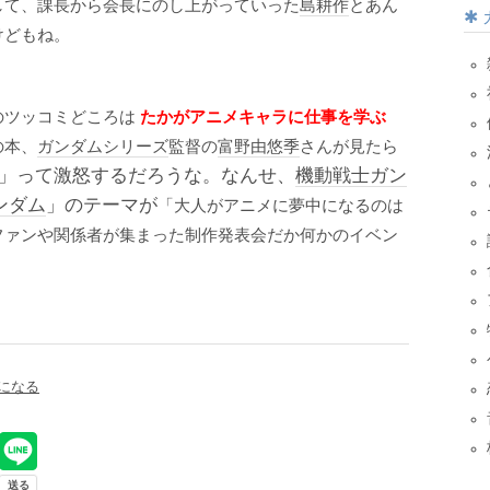
して、課長から会長にのし上がっていった
島耕作
とあん
けどもね。
のツッコミどころは
たかがアニメキャラに仕事を学ぶ
の本、
ガンダムシリーズ
監督の
富野由悠季
さんが見たら
」って激怒するだろうな。
なんせ、
機動戦士ガン
ンダム
」のテーマが
「大人がアニメに夢中になるのは
ファンや関係者が集まった制作発表会だか何かのイベン
。
になる