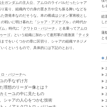
僕
戦士ガンダム
の主人公、
アムロ
のライバルだったシャア
も
振り返り、組織内での身の置き方や立ち振る舞いなどを
れた啓発本なのだそうな。本の構成は
ジオン軍
将校とし
総
し
との戦いに明け暮れた「
シャア・アズナブル
」の時代か
ダム
」時代に「
クワトロ・バジーナ
」と名乗って
アムロ
蓮
ゥーゴ
」という組織に加わって
連邦軍
の過激派「
ティタ
と
頃までをいくつかの章に区切り、シャアの組織マネジメ
ていくというもので、具体的には下記のとおり。
▶
2
トロ・バジーナ
へ
▶
2
ユ
の手なずけ方
▶
2
た理想のリーダー像とは？
▶
2
カミーユ
の中に見たもの
▶
2
、シャアの人心をつかむ技術
▶
2
ト・ノア
と
クワトロ・バジーナ