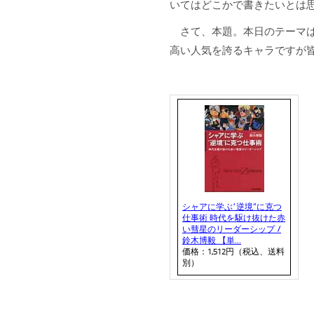
いてはどこかで書きたいとは
さて、本題。本日のテーマ
高い人気を誇るキャラですが
シャアに学ぶ“逆境”に克つ
仕事術 時代を駆け抜けた赤
い彗星のリーダーシップ /
鈴木博毅 【単...
価格：1,512円（税込、送料
別）